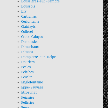
Boussières-sur -Sambre
Boussois
Bry
Cartignies
Cerfontaine
Clairfayts
Colleret
Croix-Caluyau
Damousies
Dimechaux
Dimont
Dompierre-sur-Helpe
Dourlers
Eccles
Eclaibes
Ecuélin
Englefontaine
Eppe-Sauvage
Etroeungt
Feignies
Felleries
Féron