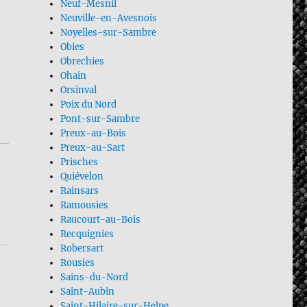
Neuf-Mesnil
Neuville-en-Avesnois
Noyelles-sur-Sambre
Obies
Obrechies
Ohain
Orsinval
Poix du Nord
Pont-sur-Sambre
Preux-au-Bois
Preux-au-Sart
Prisches
Quiévelon
Rainsars
Ramousies
Raucourt-au-Bois
Recquignies
Robersart
Rousies
Sains-du-Nord
Saint-Aubin
Saint-Hilaire-sur-Helpe