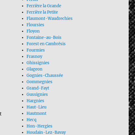
Ferrière la Grande
Ferrière la Petite
Flaumont-Waudrechies
Floursies
Floyon
Fontaine-au-Bois
Forest en Cambrésis
Fourmies
Frasnoy
Ghissignies
Glageon
Gognies-Chaussée
Gommegnies
Grand-Fayt
Gussignies
Hargnies
Haut-Lieu
t
Hautmont
Hecq
Hon-Hergies
Houdain-Lez-Bavay