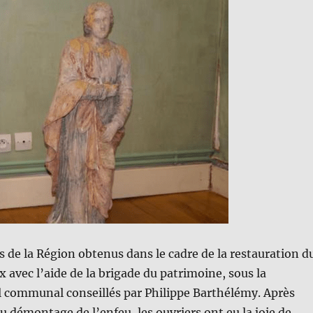
ts de la Région obtenus dans le cadre de la restauration d
 avec l’aide de la brigade du patrimoine, sous la
l communal conseillés par Philippe Barthélémy. Après
u démontage de l’enfeu, les ouvriers ont eu la joie de