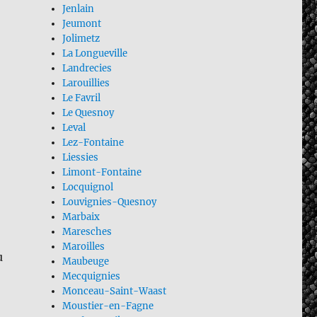
Jenlain
Jeumont
Jolimetz
La Longueville
Landrecies
Larouillies
Le Favril
Le Quesnoy
Leval
Lez-Fontaine
Liessies
Limont-Fontaine
Locquignol
Louvignies-Quesnoy
Marbaix
Maresches
Maroilles
u
Maubeuge
Mecquignies
Monceau-Saint-Waast
Moustier-en-Fagne