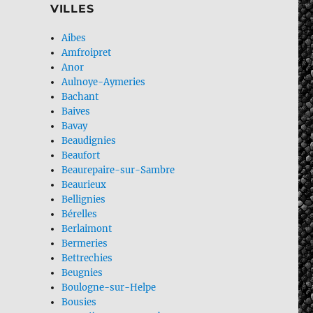
VILLES
Aibes
Amfroipret
Anor
Aulnoye-Aymeries
Bachant
Baives
Bavay
Beaudignies
Beaufort
Beaurepaire-sur-Sambre
Beaurieux
Bellignies
Bérelles
Berlaimont
Bermeries
Bettrechies
Beugnies
Boulogne-sur-Helpe
Bousies