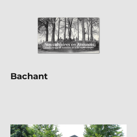
Nos Calvaires en Avesnois
Bachant