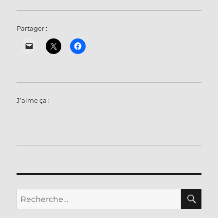
Partager :
J’aime ça :
RE
Recherche
pour :