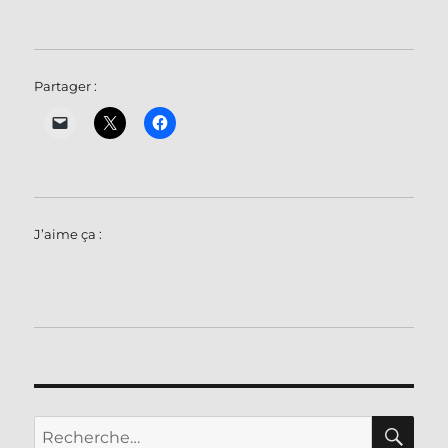
Partager :
J’aime ça :
RE
Recherche