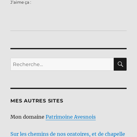
J’aime ça :
RE
Recherche
pour :
MES AUTRES SITES
Mon domaine
Patrimoine Avesnois
Sur les chemins de nos oratoires, et de chapelle