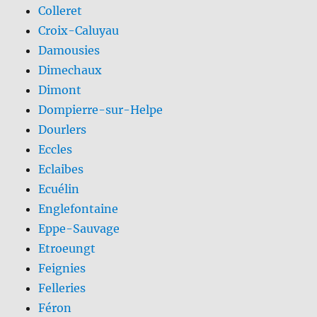
Colleret
Croix-Caluyau
Damousies
Dimechaux
Dimont
Dompierre-sur-Helpe
Dourlers
Eccles
Eclaibes
Ecuélin
Englefontaine
Eppe-Sauvage
Etroeungt
Feignies
Felleries
Féron