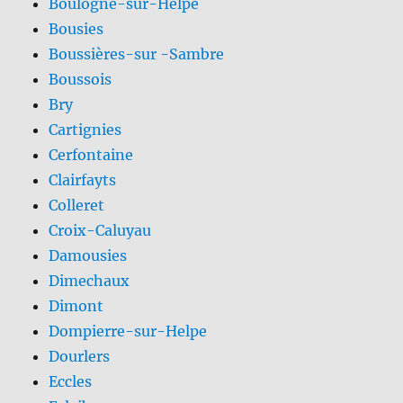
Boulogne-sur-Helpe
Bousies
Boussières-sur -Sambre
Boussois
Bry
Cartignies
Cerfontaine
Clairfayts
Colleret
Croix-Caluyau
Damousies
Dimechaux
Dimont
Dompierre-sur-Helpe
Dourlers
Eccles