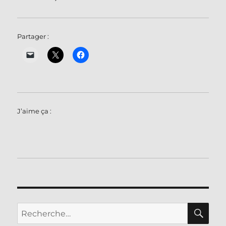
Partager :
J’aime ça :
RE
Recherche
pour :