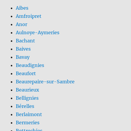
Aibes
Amfroipret
Anor
Aulnoye-Aymeries
Bachant
Baives
Bavay
Beaudignies
Beaufort
Beaurepaire-sur-Sambre
Beaurieux
Bellignies
Bérelles
Berlaimont
Bermeries
Bettrechies