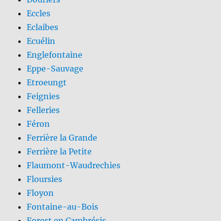
Eccles
Eclaibes
Ecuélin
Englefontaine
Eppe-Sauvage
Etroeungt
Feignies
Felleries
Féron
Ferrière la Grande
Ferrière la Petite
Flaumont-Waudrechies
Floursies
Floyon
Fontaine-au-Bois
Forest en Cambrésis