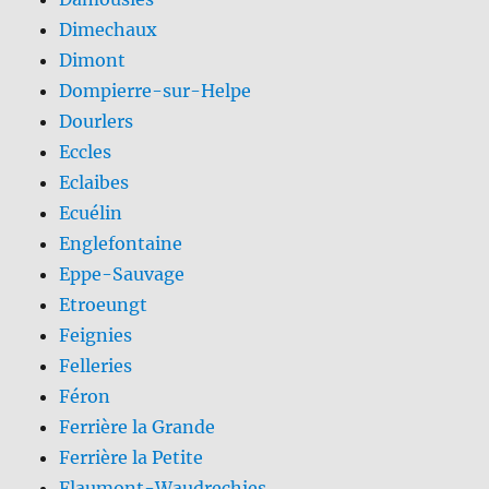
Dimechaux
Dimont
Dompierre-sur-Helpe
Dourlers
Eccles
Eclaibes
Ecuélin
Englefontaine
Eppe-Sauvage
Etroeungt
Feignies
Felleries
Féron
Ferrière la Grande
Ferrière la Petite
Flaumont-Waudrechies