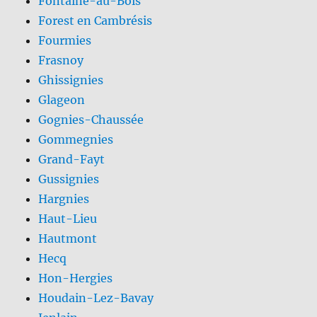
Fontaine-au-Bois
Forest en Cambrésis
Fourmies
Frasnoy
Ghissignies
Glageon
Gognies-Chaussée
Gommegnies
Grand-Fayt
Gussignies
Hargnies
Haut-Lieu
Hautmont
Hecq
Hon-Hergies
Houdain-Lez-Bavay