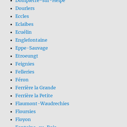
Dompierre-sur-Helpe
Dourlers
Eccles
Eclaibes
Ecuélin
Englefontaine
Eppe-Sauvage
Etroeungt
Feignies
Felleries
Féron
Ferrière la Grande
Ferrière la Petite
Flaumont-Waudrechies
Floursies
Floyon