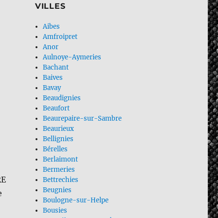
VILLES
Aibes
Amfroipret
Anor
Aulnoye-Aymeries
Bachant
Baives
Bavay
Beaudignies
Beaufort
Beaurepaire-sur-Sambre
Beaurieux
Bellignies
Bérelles
Berlaimont
Bermeries
RE
Bettrechies
Beugnies
e
Boulogne-sur-Helpe
Bousies