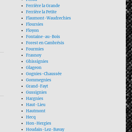
Ferrière la Grande
Ferrière la Petite
Flaumont-Waudrechies
Floursies
Floyon
Fontaine-au-Bois
Forest en Cambrésis
Fourmies
Frasnoy
Ghissignies
Glageon
Gognies-Chaussée
Gommegnies
Grand-Fayt
Gussignies
Hargnies
Haut-Lieu
Hautmont
Hecq
Hon-Hergies
Houdain-Lez-Bavay