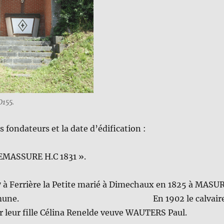
D155.
s fondateurs et la date d’édification :
EMASSURE H.C 1831 ».
7 à Ferrière la Petite marié à Dimechaux en 1825 à MASU
te même commune. En 1902 le calvair
ir leur fille Célina Renelde veuve WAUTERS Paul.