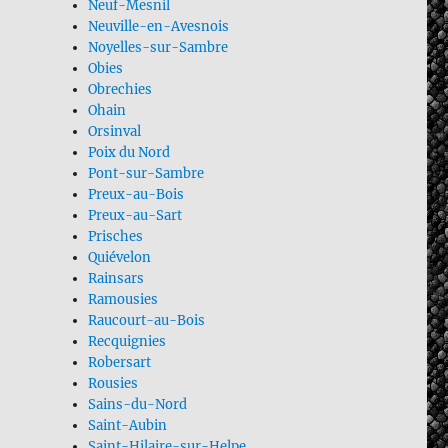
Neuf-Mesnil
Neuville-en-Avesnois
Noyelles-sur-Sambre
Obies
Obrechies
Ohain
Orsinval
Poix du Nord
Pont-sur-Sambre
Preux-au-Bois
Preux-au-Sart
Prisches
Quiévelon
Rainsars
Ramousies
Raucourt-au-Bois
Recquignies
Robersart
Rousies
Sains-du-Nord
Saint-Aubin
Saint-Hilaire-sur-Helpe