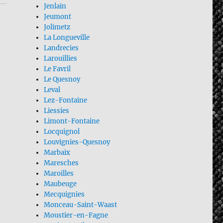
Jenlain
Jeumont
Jolimetz
La Longueville
Landrecies
Larouillies
Le Favril
Le Quesnoy
Leval
Lez-Fontaine
Liessies
Limont-Fontaine
Locquignol
Louvignies-Quesnoy
Marbaix
Maresches
Maroilles
Maubeuge
Mecquignies
Monceau-Saint-Waast
Moustier-en-Fagne