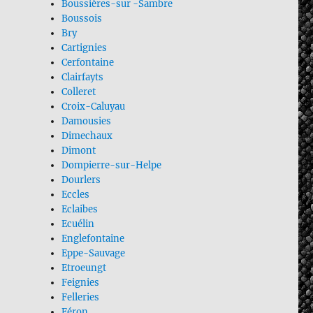
Boussières-sur -Sambre
Boussois
Bry
Cartignies
Cerfontaine
Clairfayts
Colleret
Croix-Caluyau
Damousies
Dimechaux
Dimont
Dompierre-sur-Helpe
Dourlers
Eccles
Eclaibes
Ecuélin
Englefontaine
Eppe-Sauvage
Etroeungt
Feignies
Felleries
Féron