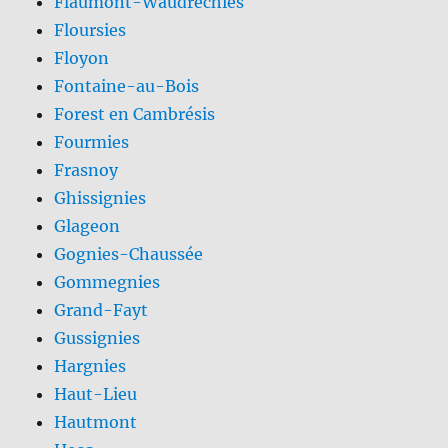
Flaumont-Waudrechies
Floursies
Floyon
Fontaine-au-Bois
Forest en Cambrésis
Fourmies
Frasnoy
Ghissignies
Glageon
Gognies-Chaussée
Gommegnies
Grand-Fayt
Gussignies
Hargnies
Haut-Lieu
Hautmont