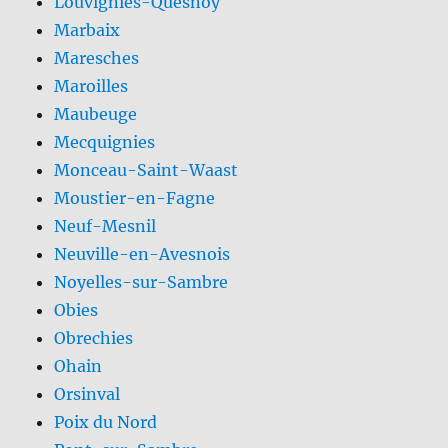
Louvignies-Quesnoy
Marbaix
Maresches
Maroilles
Maubeuge
Mecquignies
Monceau-Saint-Waast
Moustier-en-Fagne
Neuf-Mesnil
Neuville-en-Avesnois
Noyelles-sur-Sambre
Obies
Obrechies
Ohain
Orsinval
Poix du Nord