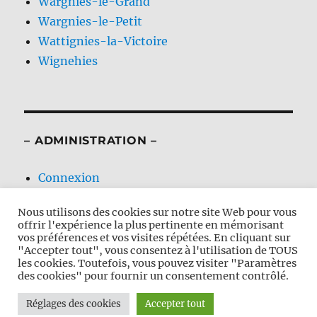
Wargnies-le-Grand
Wargnies-le-Petit
Wattignies-la-Victoire
Wignehies
– ADMINISTRATION –
Connexion
Flux des publications
Nous utilisons des cookies sur notre site Web pour vous
Flux des commentaires
offrir l'expérience la plus pertinente en mémorisant
Site de WordPress-FR
vos préférences et vos visites répétées. En cliquant sur
"Accepter tout", vous consentez à l'utilisation de TOUS
les cookies. Toutefois, vous pouvez visiter "Paramètres
des cookies" pour fournir un consentement contrôlé.
Nos Calvaires en Avesnois
Fièrement propulsé par
Réglages des cookies
Accepter tout
WordPress