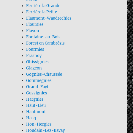
Ferrière la Grande
Ferrière la Petite
Flaumont-Waudrechies
Floursies
Floyon
Fontaine-au-Bois
Forest en Cambrésis
Fourmies
Frasnoy
Ghissignies
Glageon
Gognies-Chaussée
Gommegnies
Grand-Fayt
Gussignies
Hargnies
Haut-Lieu
Hautmont
Hecq
Hon-Hergies
Houdain-Lez-Bavay