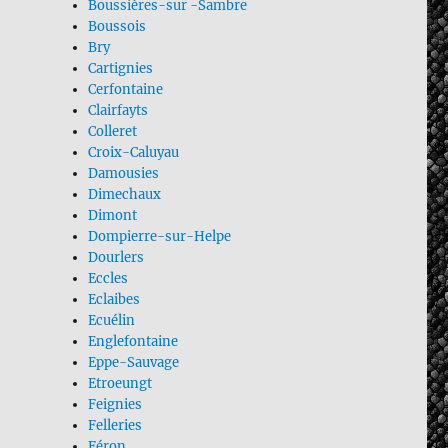
Boussières-sur -Sambre
Boussois
Bry
Cartignies
Cerfontaine
Clairfayts
Colleret
Croix-Caluyau
Damousies
Dimechaux
Dimont
Dompierre-sur-Helpe
Dourlers
Eccles
Eclaibes
Ecuélin
Englefontaine
Eppe-Sauvage
Etroeungt
Feignies
Felleries
Féron