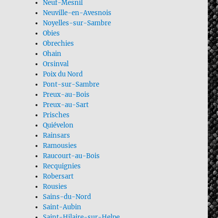
Neuf-Mesnil
Neuville-en-Avesnois
Noyelles-sur-Sambre
Obies
Obrechies
Ohain
Orsinval
Poix du Nord
Pont-sur-Sambre
Preux-au-Bois
Preux-au-Sart
Prisches
Quiévelon
Rainsars
Ramousies
Raucourt-au-Bois
Recquignies
Robersart
Rousies
Sains-du-Nord
Saint-Aubin
Saint-Hilaire-sur-Helpe