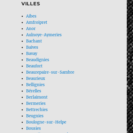
VILLES
Aibes
Amfroipret
Anor
Aulnoye-Aymeries
Bachant
Baives
Bavay
Beaudignies
Beaufort
Beaurepaire-sur-Sambre
Beaurieux
Bellignies
Bérelles
Berlaimont
Bermeries
Bettrechies
Beugnies
Boulogne-sur-Helpe
Bousies