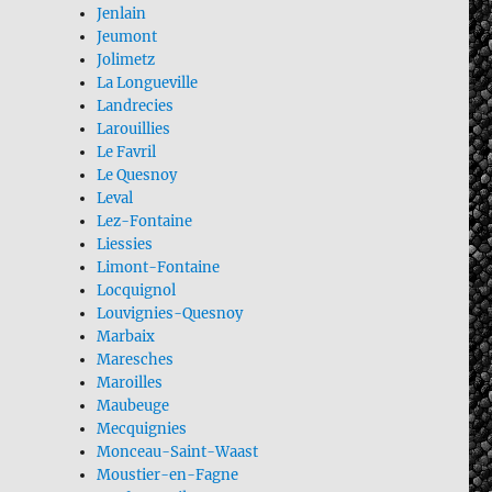
Jenlain
Jeumont
Jolimetz
La Longueville
Landrecies
Larouillies
Le Favril
Le Quesnoy
Leval
Lez-Fontaine
Liessies
Limont-Fontaine
Locquignol
Louvignies-Quesnoy
Marbaix
Maresches
Maroilles
Maubeuge
Mecquignies
Monceau-Saint-Waast
Moustier-en-Fagne