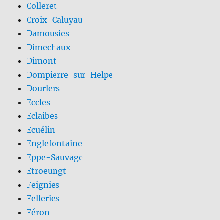
Colleret
Croix-Caluyau
Damousies
Dimechaux
Dimont
Dompierre-sur-Helpe
Dourlers
Eccles
Eclaibes
Ecuélin
Englefontaine
Eppe-Sauvage
Etroeungt
Feignies
Felleries
Féron