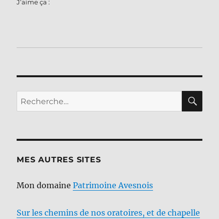
J’aime ça :
RE
Recherche
pour :
MES AUTRES SITES
Mon domaine
Patrimoine Avesnois
Sur les chemins de nos oratoires, et de chapelle