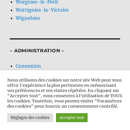
Wargnies-le-Petit
Wattignies-la-Victoire
Wignehies
– ADMINISTRATION –
Connexion
Flux des publications
Nous utilisons des cookies sur notre site Web pour vous
Flux des commentaires
offrir l'expérience la plus pertinente en mémorisant
Site de WordPress-FR
vos préférences et vos visites répétées. En cliquant sur
"Accepter tout", vous consentez à l'utilisation de TOUS
les cookies. Toutefois, vous pouvez visiter "Paramètres
des cookies" pour fournir un consentement contrôlé.
Nos Calvaires en Avesnois
Fièrement propulsé par
Réglages des cookies
Accepter tout
WordPress